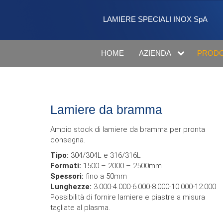
Salta al contenuto
LAMIERE SPECIALI INOX SpA
HOME
AZIENDA
PRODO
Lamiere da bramma
Ampio stock di lamiere da bramma per pronta
consegna.
Tipo:
304/304L e 316/316L
Formati:
1500 – 2000 – 2500mm
Spessori:
fino a 50mm
Lunghezze:
3.000-4.000-6.000-8.000-10.000-12.000
Possibilità di fornire lamiere e piastre a misura
tagliate al plasma.