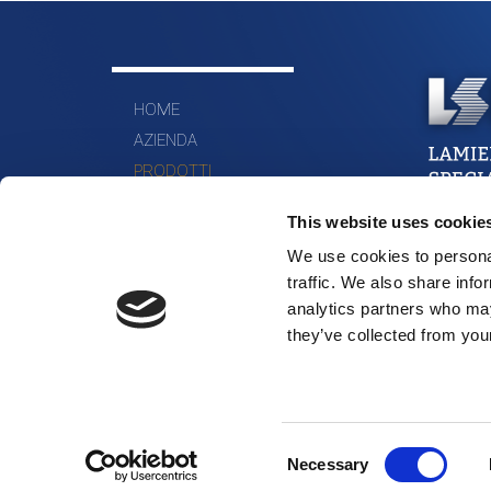
HOME
AZIENDA
PRODOTTI
MATERIALI
This website uses cookie
DOVE SIAMO
We use cookies to personal
CONTATTI
traffic. We also share info
analytics partners who may
they’ve collected from your
Consent
Necessary
Selection