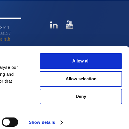
08511
608537
ilsi.it
Allow all
alyse our
ing and
Allow selection
r that
Deny
Show details