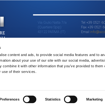
Via Giulio Natta 7/a
Tel +39 0521 6
(Quartiere Spip)
Fax +39 0521 
43122 PARMA (IT)
Email
info@accia
s
ise content and ads, to provide social media features and to an
rmation about your use of our site with our social media, advertis
 combine it with other information that you’ve provided to them o
 use of their services.
Preferences
Statistics
Marketing
©2015 LSI // All right reserved // P.IVA 01543490344 // credits
Addiction