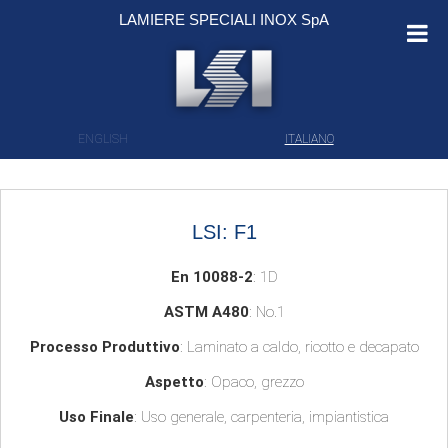
Salta al contenuto
LAMIERE SPECIALI INOX SpA
ENGLISH
ITALIANO
LSI: F1
En 10088-2
: 1D
ASTM A480
: No.1
Processo Produttivo
: Laminato a caldo, ricotto e decapato
Aspetto
: Opaco, grezzo
Uso Finale
: Uso generale, carpenteria, impiantistica