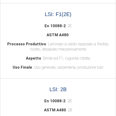
LSI: F1(2E)
En 10088-2
: 2E
ASTM A480
:
Processo Produttivo
: Laminato a caldo ripassato a freddo,
ricotto, decapato meccanicamente
Aspetto
: Simile ad F1, rugosità ridotta
Uso Finale
: Uso generale, carpenteria, produzione tubi
LSI: 2B
En 10088-2
: 2B
ASTM A480
: 2B