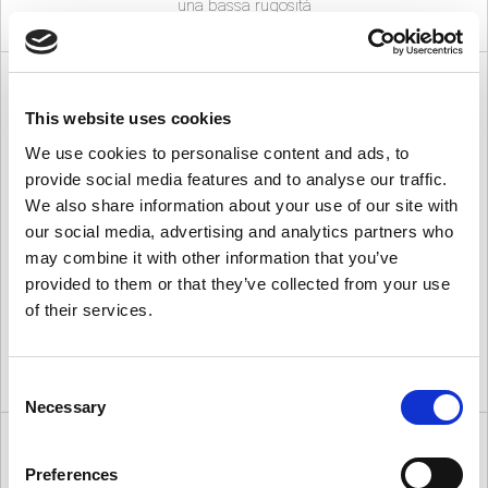
una bassa rugosità
LSI: Satinato
This website uses cookies
En 10088-2
: 1K/2K
We use cookies to personalise content and ads, to
provide social media features and to analyse our traffic.
ASTM A480
: No. 4
We also share information about your use of our site with
Processo Produttivo
: Satinatura a secco con tele abrasive di
our social media, advertising and analytics partners who
grana variabile
may combine it with other information that you’ve
provided to them or that they’ve collected from your use
Aspetto
: Satinatura direzionale parallela alla lunghezza del
foglio. Rugosità variabile in base alla grana di satinatura
of their services.
Uso Finale
: Uso estetico ad es. ascensori, arredamento,
pannellature a vista
Consent
Necessary
Selection
LSI: Scotch Brite (spazzolato)
Preferences