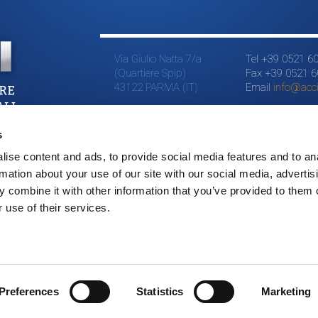
Via Giulio Natta 7/a
Tel +39 0521 6
(Quartiere Spip)
Fax +39 0521 
43122 PARMA (IT)
Email
info@accia
s
ise content and ads, to provide social media features and to an
rmation about your use of our site with our social media, advertis
 combine it with other information that you’ve provided to them o
 use of their services.
Preferences
Statistics
Marketing
©2015 LSI // All right reserved // P.IVA 01543490344 // credits
Addiction