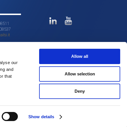
08511
608537
ilsi.it
Allow all
alyse our
ing and
Allow selection
r that
Deny
Show details