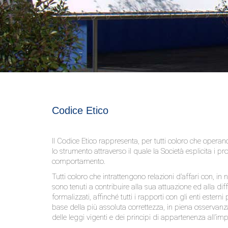
Codice Etico
Il Codice Etico rappresenta, per tutti coloro che operano 
lo strumento attraverso il quale la Società esplicita i pro
comportamento.
Tutti coloro che intrattengono relazioni d’affari con, in
sono tenuti a contribuire alla sua attuazione ed alla dif
formalizzati, affinché tutti i rapporti con gli enti ester
base della più assoluta correttezza, in piena osservanza d
delle leggi vigenti e dei principi di appartenenza all’im