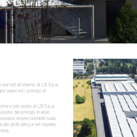
con ed all'interno di LSI S.p.a.,
pri valori ed i principi di
 nome e per conto di LSI S.p.a.
fusione dei principi in esso
ni possano essere condotti sulla
ei diritti altrui e nel rispetto
presa.