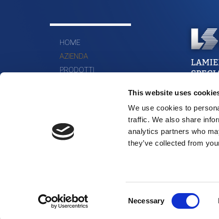
HOME
AZIENDA
PRODOTTI
MATERIALI
This website uses cookie
DOVE SIAMO
We use cookies to personal
CONTATTI
traffic. We also share info
analytics partners who may
they’ve collected from your
Consent
Necessary
Selection