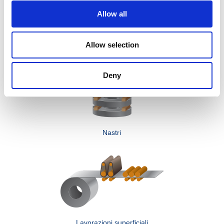
Allow all
Quadrotti e bandelle
Allow selection
Deny
Nastri
Lavorazioni superficiali